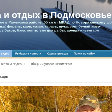
 и отдых в Подмосковье
ое в Раменском районе: 55 км от МКАД по Новорязанскому шо
ка: форель, карп, сазан, карась, щука, сом, белый амур
рыбаков, баня, коптильня для рыбы, аренда инвентаря
 видео
Рыбацкие новости
Схема проезда
Поиск по сайту
Фото и видео
Рыбацкий улов в Никитском
карп