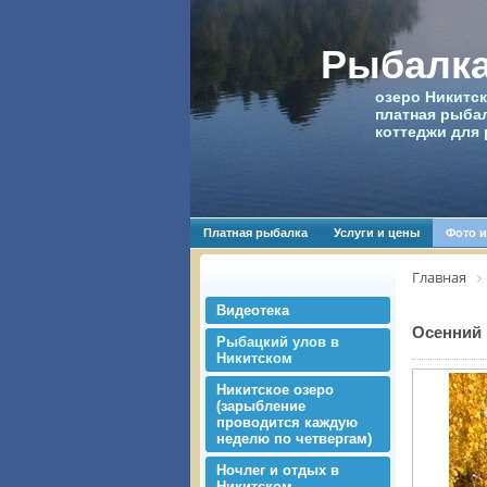
Рыбалка
озеро Никитск
платная рыбал
коттеджи для 
Платная рыбалка
Услуги и цены
Фото и
Главная
Видеотека
Осенний 
Рыбацкий улов в
Никитском
Никитское озеро
(зарыбление
проводится каждую
неделю по четвергам)
Ночлег и отдых в
Никитском