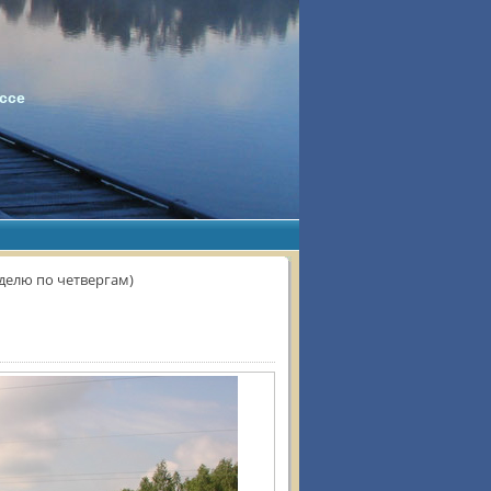
ссе
делю по четвергам)