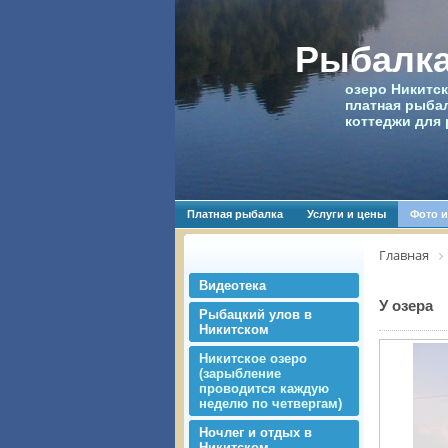
Рыбалка
озеро Никитск
платная рыбал
коттеджи для 
Платная рыбалка
Услуги и цены
Фото и
Главная
Видеотека
У озера
Рыбацкий улов в
Никитском
Никитское озеро
(зарыбление
проводится каждую
неделю по четвергам)
Ночлег и отдых в
Никитском