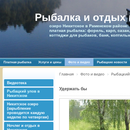
Рыбалка и отдых
озеро Никитское в Раменском районе:
платная рыбалка: форель, карп, сазан,
коттеджи для рыбаков, баня, коптиль
Платная рыбалка
Услуги и цены
Фото и видео
Рыбацкие новости
Главная
Фото и видео
Рыбацкий 
Видеотека
Удержать бы
Рыбацкий улов в
Никитском
Никитское озеро
(зарыбление
проводится каждую
неделю по четвергам)
Ночлег и отдых в
Никитском