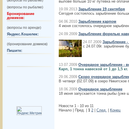
(вопросы по рыбалке)
вылове больше 10 кг путевка не оплачи
(вопросы по рыбалке)
19.09.2013
Зарыбление 19 сентября
Сегодня состоялось зарыбление большог
Бронирование
домиков:
04.06.2010
Зарыбление карпом
4 июня состоялось очередное зарыблени
(вопросы по аренде)
24.09.2009
Зарыбление форелью навес
Яндекс.Кошелек:
24.07.2009
Зарыбление - 
(бронирование домиков)
с 24.07.09г. зарыбление б
Пишите:
13.07.2009
Очередное зарыбление - в
Карп, 1 тонна навеской от 1 до 1,5 кг.
29.06.2009
Скоро очередное зарыбле
В четверг (02.07.09) в озеро Никитское
18.06.2009
Очередное зарыбление
18 июня запускается тонна рыбы (уже ш
Новости 1 - 10 из 11
Начало | Пред. |
1
2
|
След.
|
Конец