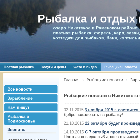
Рыбалка и отдых
озеро Никитское в Раменском районе:
платная рыбалка: форель, карп, сазан,
коттеджи для рыбаков, баня, коптиль
Платная рыбалка
Услуги и цены
Фото и видео
Рыбацкие новости
Главная
Рыбацкие новости
Зар
Все новости
Рыбацкие новости с Никитского 
Зарыбление
Нам пишут
02.11.2015
3 ноября 2015 г. состоит
Добро пожаловать на рыбалку!
Рыбалка в
Подмосковье
21.10.2015
22 октября будет произве
Звоните:
14.10.2015
С 7 октября производитс
Плотная посадка рыбы, клёв отличный.