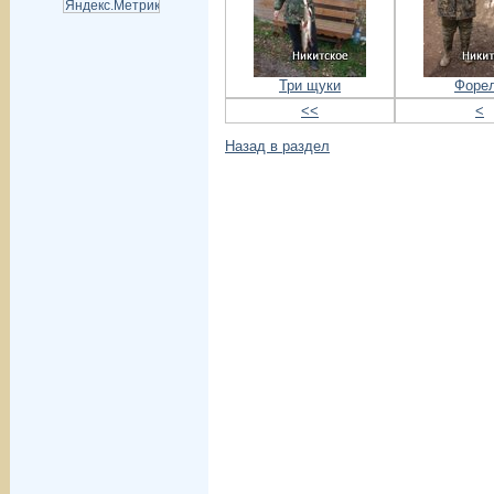
Три щуки
Форе
<<
<
Назад в раздел