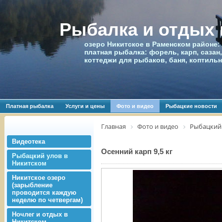
Рыбалка и отдых
озеро Никитское в Раменском районе:
платная рыбалка: форель, карп, сазан,
коттеджи для рыбаков, баня, коптиль
Платная рыбалка
Услуги и цены
Фото и видео
Рыбацкие новости
Главная
Фото и видео
Рыбацкий 
Видеотека
Осенний карп 9,5 кг
Рыбацкий улов в
Никитском
Никитское озеро
(зарыбление
проводится каждую
неделю по четвергам)
Ночлег и отдых в
Никитском