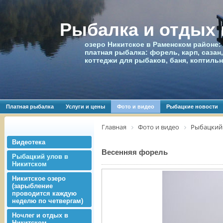
Рыбалка и отдых
озеро Никитское в Раменском районе:
платная рыбалка: форель, карп, сазан,
коттеджи для рыбаков, баня, коптиль
Платная рыбалка
Услуги и цены
Фото и видео
Рыбацкие новости
Главная
Фото и видео
Рыбацкий 
Видеотека
Весенняя форель
Рыбацкий улов в
Никитском
Никитское озеро
(зарыбление
проводится каждую
неделю по четвергам)
Ночлег и отдых в
Никитском