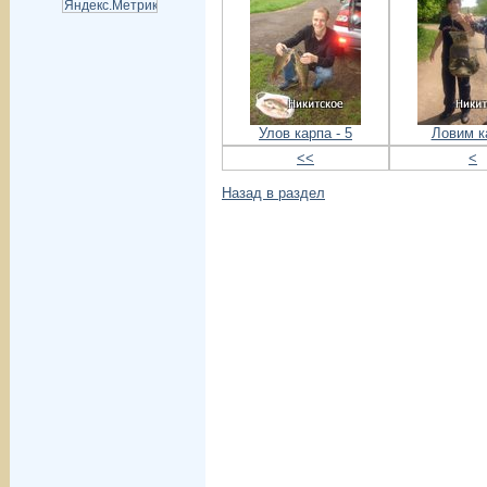
Улов карпа - 5
Ловим к
<<
<
Назад в раздел