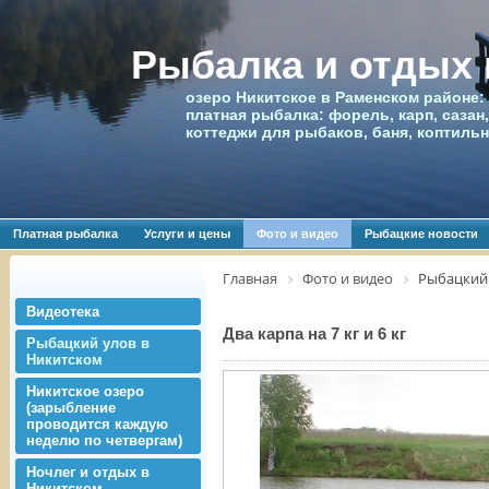
Рыбалка и отдых
озеро Никитское в Раменском районе:
платная рыбалка: форель, карп, сазан,
коттеджи для рыбаков, баня, коптиль
Платная рыбалка
Услуги и цены
Фото и видео
Рыбацкие новости
Главная
Фото и видео
Рыбацкий 
Видеотека
Два карпа на 7 кг и 6 кг
Рыбацкий улов в
Никитском
Никитское озеро
(зарыбление
проводится каждую
неделю по четвергам)
Ночлег и отдых в
Никитском