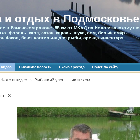
 и отдых в Подмосковье
ое в Раменском районе: 55 км от МКАД по Новорязанскому шо
ка: форель, карп, сазан, карась, щука, сом, белый амур
рыбаков, баня, коптильня для рыбы, аренда инвентаря
 видео
Рыбацкие новости
Схема проезда
Поиск по сайту
Фото и видео
Рыбацкий улов в Никитском
а - 3