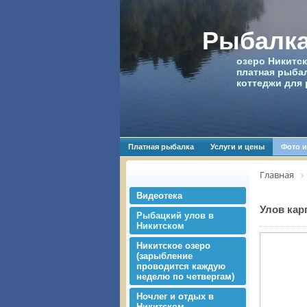
Рыбалка
озеро Никитск
платная рыбал
коттеджи для 
Платная рыбалка
Услуги и цены
Фото и
Главная
Видеотека
Улов карп
Рыбацкий улов в
Никитском
Никитское озеро
(зарыбление
проводится каждую
неделю по четвергам)
Ночлег и отдых в
Никитском