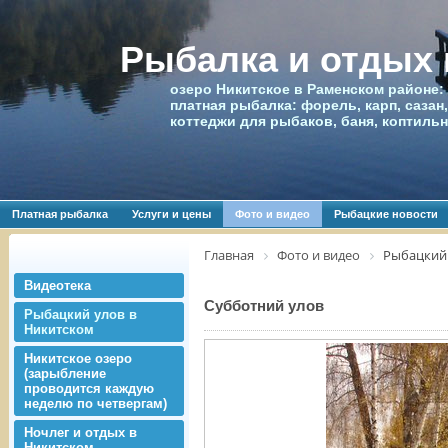
Рыбалка и отдых
озеро Никитское в Раменском районе:
платная рыбалка: форель, карп, сазан,
коттеджи для рыбаков, баня, коптиль
Платная рыбалка
Услуги и цены
Фото и видео
Рыбацкие новости
Главная
Фото и видео
Рыбацкий 
Видеотека
Субботний улов
Рыбацкий улов в
Никитском
Никитское озеро
(зарыбление
проводится каждую
неделю по четвергам)
Ночлег и отдых в
Никитском