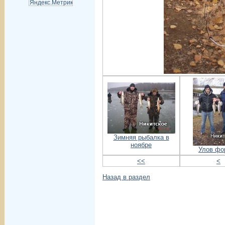
Зимняя рыбалка в
ноябре
Улов фо
<<
<
Назад в раздел