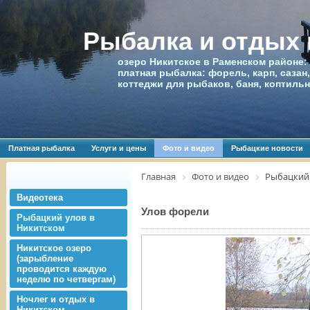
Рыбалка и отдых
озеро Никитское в Раменском районе:
платная рыбалка: форель, карп, сазан,
коттеджи для рыбаков, баня, коптиль
Платная рыбалка
Услуги и цены
Фото и видео
Рыбацкие новости
Главная
Фото и видео
Рыбацкий 
Видеотека
Улов форели
Рыбацкий улов в
Никитском
Никитское озеро
(зарыбление
проводится каждую
неделю по четвергам)
Ночлег и отдых в
Никитском