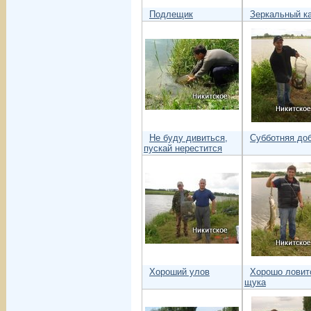
Подлещик
Зеркальный к
Не буду дивиться,
Субботняя до
пускай нерестится
Хороший улов
Хорошо ловит
щука