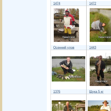
1474
1472
Осенний улов
1443
1376
Щука 5 кг