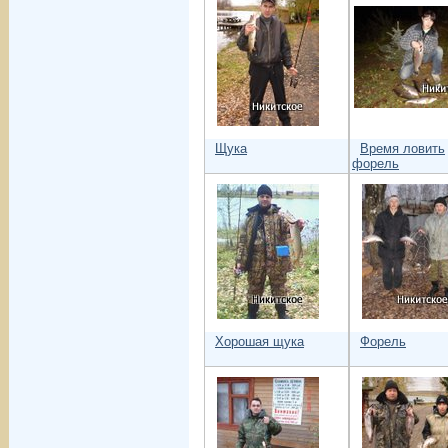
Щука
Время ловить
форель
Хорошая щука
Форель