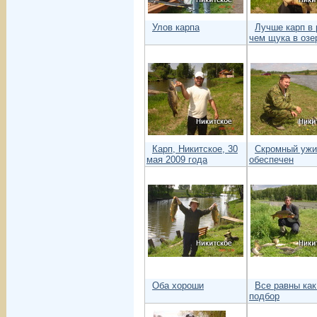
Улов карпа
Лучше карп в 
чем щука в озе
Карп, Никитское, 30
Скромный ужи
мая 2009 года
обеспечен
Оба хороши
Все равны как
подбор