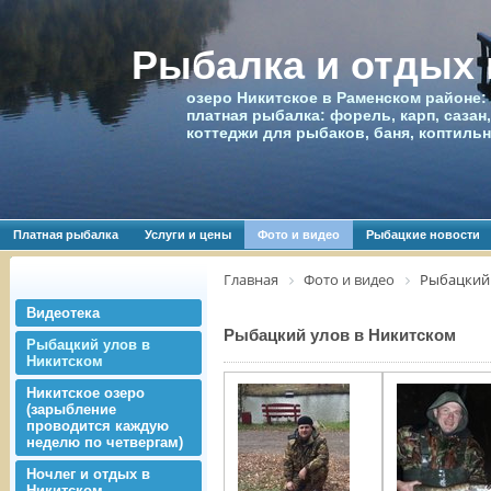
Рыбалка и отдых
озеро Никитское в Раменском районе:
платная рыбалка: форель, карп, сазан,
коттеджи для рыбаков, баня, коптиль
Платная рыбалка
Услуги и цены
Фото и видео
Рыбацкие новости
Главная
Фото и видео
Рыбацкий 
Видеотека
Рыбацкий улов в Никитском
Рыбацкий улов в
Никитском
Никитское озеро
(зарыбление
проводится каждую
неделю по четвергам)
Ночлег и отдых в
Никитском