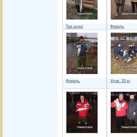
Три щуки
Форель
Форель
Улов: 20 кг