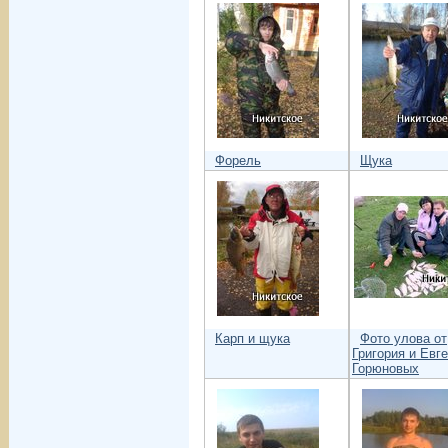
Форель
Щука
Карп и щука
Фото улова от
Григория и Евг
Горюновых