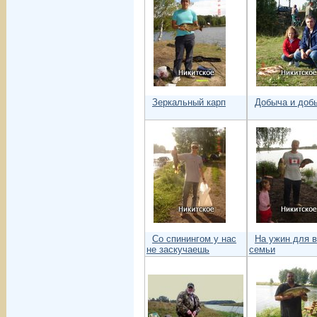
Зеркальный карп
Добыча и доб
Со спинингом у нас
На ужин для 
не заскучаешь
семьи