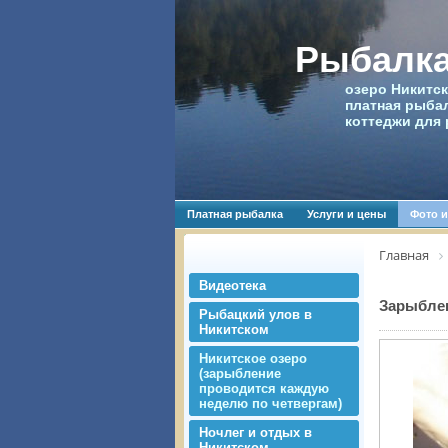
Рыбалка
озеро Никитск
платная рыбал
коттеджи для 
Платная рыбалка
Услуги и цены
Фото и
Главная
Видеотека
Зарыблен
Рыбацкий улов в
Никитском
Никитское озеро
(зарыбление
проводится каждую
неделю по четвергам)
Ночлег и отдых в
Никитском