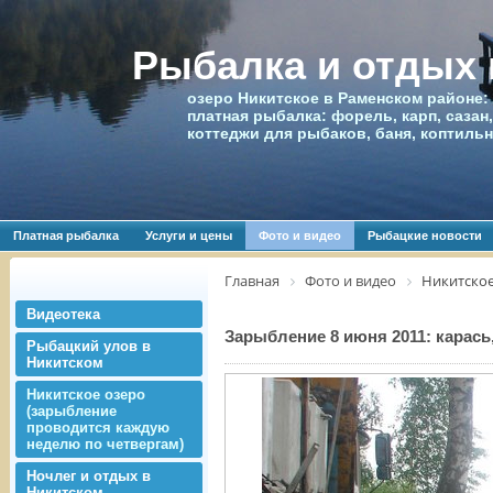
Рыбалка и отдых
озеро Никитское в Раменском районе:
платная рыбалка: форель, карп, сазан,
коттеджи для рыбаков, баня, коптиль
Платная рыбалка
Услуги и цены
Фото и видео
Рыбацкие новости
Главная
Фото и видео
Никитское
Видеотека
Зарыбление 8 июня 2011: карась,
Рыбацкий улов в
Никитском
Никитское озеро
(зарыбление
проводится каждую
неделю по четвергам)
Ночлег и отдых в
Никитском