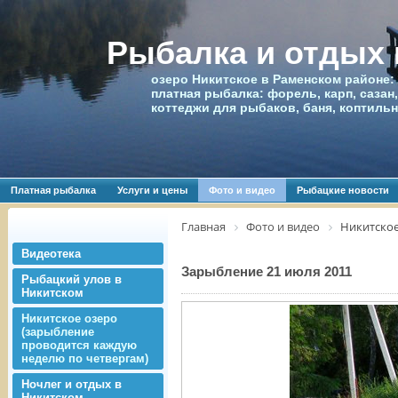
Рыбалка и отдых
озеро Никитское в Раменском районе:
платная рыбалка: форель, карп, сазан,
коттеджи для рыбаков, баня, коптиль
Платная рыбалка
Услуги и цены
Фото и видео
Рыбацкие новости
Главная
Фото и видео
Никитское
Видеотека
Зарыбление 21 июля 2011
Рыбацкий улов в
Никитском
Никитское озеро
(зарыбление
проводится каждую
неделю по четвергам)
Ночлег и отдых в
Никитском