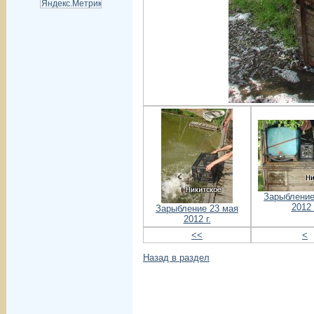
Зарыбление
2012 
Зарыбление 23 мая
2012 г.
<<
<
Назад в раздел