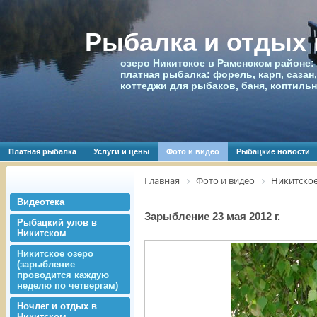
Рыбалка и отдых
озеро Никитское в Раменском районе:
платная рыбалка: форель, карп, сазан,
коттеджи для рыбаков, баня, коптиль
Платная рыбалка
Услуги и цены
Фото и видео
Рыбацкие новости
Главная
Фото и видео
Никитское
Видеотека
Зарыбление 23 мая 2012 г.
Рыбацкий улов в
Никитском
Никитское озеро
(зарыбление
проводится каждую
неделю по четвергам)
Ночлег и отдых в
Никитском