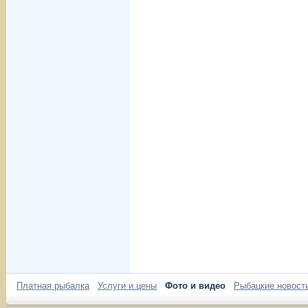
Платная рыбалка
Услуги и цены
Фото и видео
Рыбацкие новост