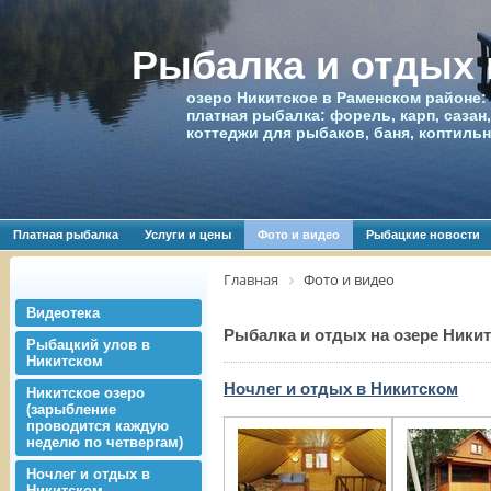
Рыбалка и отдых
озеро Никитское в Раменском районе:
платная рыбалка: форель, карп, сазан,
коттеджи для рыбаков, баня, коптиль
Платная рыбалка
Услуги и цены
Фото и видео
Рыбацкие новости
Главная
Фото и видео
Видеотека
Рыбалка и отдых на озере Никит
Рыбацкий улов в
Никитском
Ночлег и отдых в Никитском
Никитское озеро
(зарыбление
проводится каждую
неделю по четвергам)
Ночлег и отдых в
Никитском