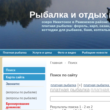
Рыбалка и отдых
озеро Никитское в Раменском районе:
платная рыбалка: форель, карп, сазан,
коттеджи для рыбаков, баня, коптиль
Платная рыбалка
Услуги и цены
Фото и видео
Рыбацкие новости
Главная
Поиск
Поиск
Поиск по сайту
Карта сайта
Звоните:
платная рыбалка
[
]
платная рыбалка
x
платная рыбалка
платная
(вопросы по рыбалке)
(вопросы по рыбалке)
Бронирование
Результаты поиска 1 - 2 из 2
домиков: