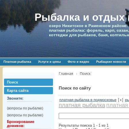
Рыбалка и отдых
озеро Никитское в Раменском районе:
платная рыбалка: форель, карп, сазан,
коттеджи для рыбаков, баня, коптиль
Платная рыбалка
Услуги и цены
Фото и видео
Рыбацкие новости
Главная
Поиск
Поиск
Поиск по сайту
Карта сайта
Звоните:
платная рыбалка в подмосковье
[
]
ры
x
платная рыбалка
платная
(вопросы по рыбалке)
(вопросы по рыбалке)
Бронирование
Результаты поиска 1 - 1 из 1
домиков: