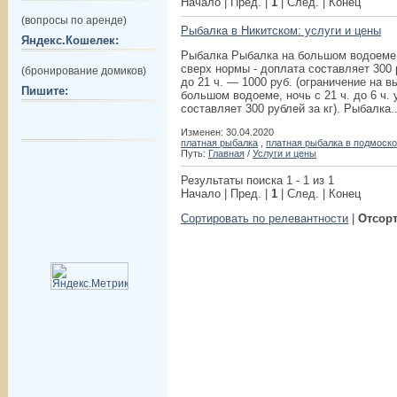
Начало | Пред. |
1
| След. | Конец
(вопросы по аренде)
Рыбалка в Никитском: услуги и цены
Яндекс.Кошелек:
Рыбалка Рыбалка на большом водоеме, п
сверх нормы - доплата составляет 300 р
(бронирование домиков)
до 21 ч. — 1000 руб. (ограничение на в
Пишите:
большом водоеме, ночь с 21 ч. до 6 ч. 
составляет 300 рублей за кг). Рыбалка..
Изменен: 30.04.2020
платная рыбалка
,
платная рыбалка в подмоск
Путь:
Главная
/
Услуги и цены
Результаты поиска 1 - 1 из 1
Начало | Пред. |
1
| След. | Конец
Сортировать по релевантности
|
Отсорт