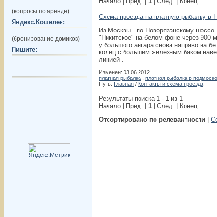
Начало | Пред. |
1
| След. | Конец
(вопросы по аренде)
Схема проезда на платную рыбалку в 
Яндекс.Кошелек:
Из Москвы - по Новорязанскому шоссе 
"Никитское" на белом фоне через 900 м
(бронирование домиков)
у большого ангара снова направо на бе
Пишите:
колец с большим железным баком навер
линией .
Изменен: 03.06.2012
платная рыбалка
,
платная рыбалка в подмоск
Путь:
Главная
/
Контакты и схема проезда
Результаты поиска 1 - 1 из 1
Начало | Пред. |
1
| След. | Конец
Отсортировано по релевантности
|
С