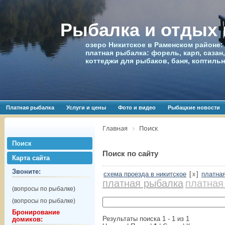
Рыбалка и отдых
озеро Никитское в Раменском районе:
платная рыбалка: форель, карп, сазан,
коттеджи для рыбаков, баня, коптиль
Платная рыбалка
Услуги и цены
Фото и видео
Рыбацкие новости
Главная
Поиск
Поиск
Поиск по сайту
Карта сайта
Звоните:
схема проезда в никитское
[
]
платна
x
платная рыбалка
платная
(вопросы по рыбалке)
(вопросы по рыбалке)
Бронирование
Результаты поиска 1 - 1 из 1
домиков: