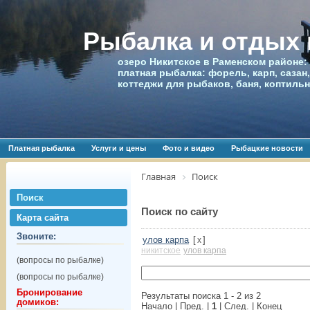
Рыбалка и отдых
озеро Никитское в Раменском районе:
платная рыбалка: форель, карп, сазан,
коттеджи для рыбаков, баня, коптиль
Платная рыбалка
Услуги и цены
Фото и видео
Рыбацкие новости
Главная
Поиск
Поиск
Поиск по сайту
Карта сайта
Звоните:
улов карпа
[
]
x
никитское
улов карпа
(вопросы по рыбалке)
(вопросы по рыбалке)
Бронирование
Результаты поиска 1 - 2 из 2
домиков:
Начало | Пред. |
1
| След. | Конец