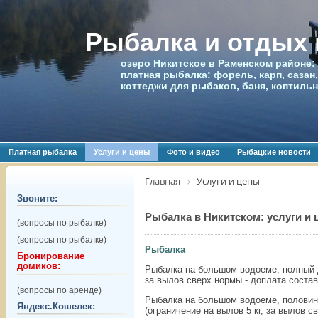
Рыбалка и отдых
озеро Никитское в Раменском районе:
платная рыбалка: форель, карп, сазан,
коттеджи для рыбаков, баня, коптиль
Платная рыбалка
Услуги и цены
Фото и видео
Рыбацкие новости
Главная
Услуги и цены
Звоните:
Рыбалка в Никитском: услуги и
(вопросы по рыбалке)
(вопросы по рыбалке)
Рыбалка
Бронирование
домиков:
Рыбалка на большом водоеме, полный де
за вылов сверх нормы - доплата составл
(вопросы по аренде)
Рыбалка на большом водоеме, половина д
Яндекс.Кошелек:
(ограничение на вылов 5 кг, за вылов с