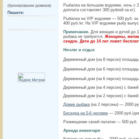
Рыбалка на большом водоеме, ночь с 21 
(бронирование домиков)
доплата составляет 300 рублей за кг).
Пишите:
Рыбалка на VIP водоеме — 500 руб. за
400 руб./кг. На VIP водоеме рыбу выпус
Примечание.
Для женщин и детей до 12
рыбака не требуется.
Женщины, желаю
скидок. Дети до 14 лет ловят бесплат
Ночлег и отдых
Деревянный дом (на 8 персон) площадь
Деревянный дом (на 6 персон) площад
Деревянный дом (на 6 персон) площад
Деревянный дом (на 4 персонs) с баней
Деревянный дом (на 2 персонs) с баней
Домик рыбака
(на 2 персоны) — 2000 ру
Беседка на 5-6 человек
— 2000 руб./де
Размещение своей палатки — 500 руб.
Аренда инвентаря
Коптильня для рыбы — 2000 руб. за одн