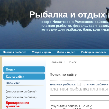
Рыбалка и отдых
озеро Никитское в Раменском районе:
платная рыбалка: форель, карп, сазан,
коттеджи для рыбаков, баня, коптиль
Платная рыбалка
Услуги и цены
Фото и видео
Рыбацкие новости
Главная
Поиск
Поиск
Поиск по сайту
Карта сайта
Звоните:
платная рыбалка
[
]
платная рыбалка
x
платная рыбалка
платная
(вопросы по рыбалке)
(вопросы по рыбалке)
Бронирование
Результаты поиска 1 - 2 из 2
домиков: