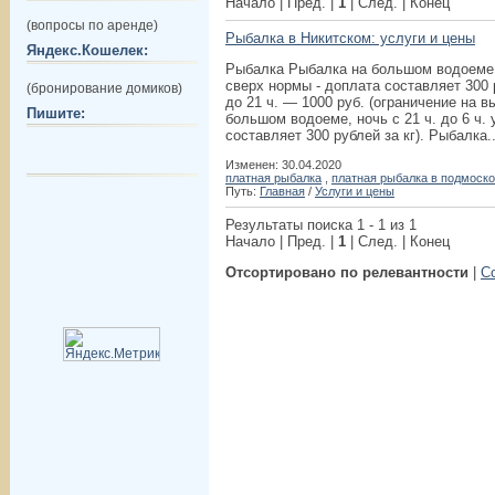
Начало | Пред. |
1
| След. | Конец
(вопросы по аренде)
Рыбалка в Никитском: услуги и цены
Яндекс.Кошелек:
Рыбалка Рыбалка на большом водоеме, п
сверх нормы - доплата составляет 300 р
(бронирование домиков)
до 21 ч. — 1000 руб. (ограничение на в
Пишите:
большом водоеме, ночь с 21 ч. до 6 ч. 
составляет 300 рублей за кг). Рыбалка..
Изменен: 30.04.2020
платная рыбалка
,
платная рыбалка в подмоск
Путь:
Главная
/
Услуги и цены
Результаты поиска 1 - 1 из 1
Начало | Пред. |
1
| След. | Конец
Отсортировано по релевантности
|
С