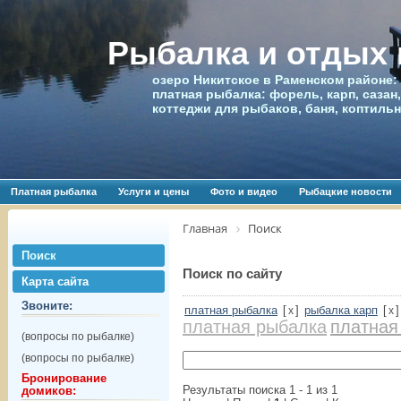
Рыбалка и отдых
озеро Никитское в Раменском районе:
платная рыбалка: форель, карп, сазан,
коттеджи для рыбаков, баня, коптиль
Платная рыбалка
Услуги и цены
Фото и видео
Рыбацкие новости
Главная
Поиск
Поиск
Поиск по сайту
Карта сайта
Звоните:
платная рыбалка
[
]
рыбалка карп
[
x
x
платная рыбалка
платная
(вопросы по рыбалке)
(вопросы по рыбалке)
Бронирование
Результаты поиска 1 - 1 из 1
домиков: