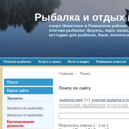
Рыбалка и отдых
озеро Никитское в Раменском районе:
платная рыбалка: форель, карп, сазан,
коттеджи для рыбаков, баня, коптиль
Платная рыбалка
Услуги и цены
Фото и видео
Рыбацкие новости
Главная
Поиск
Поиск
Поиск по сайту
Карта сайта
Звоните:
рыбалка карп
[
]
платная рыбалка в п
x
платная рыбалка
платная
(вопросы по рыбалке)
(вопросы по рыбалке)
Бронирование
Результаты поиска 1 - 1 из 1
домиков: