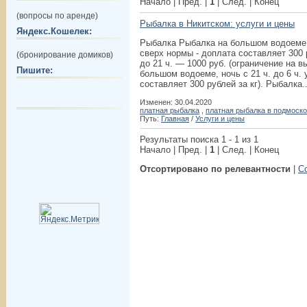
Начало | Пред. |
1
| След. | Конец
(вопросы по аренде)
Рыбалка в Никитском: услуги и цены
Яндекс.Кошелек:
Рыбалка Рыбалка на большом водоеме, п
сверх нормы - доплата составляет 300 р
(бронирование домиков)
до 21 ч. — 1000 руб. (ограничение на в
Пишите:
большом водоеме, ночь с 21 ч. до 6 ч. 
составляет 300 рублей за кг). Рыбалка..
Изменен: 30.04.2020
платная рыбалка
,
платная рыбалка в подмоск
Путь:
Главная
/
Услуги и цены
Результаты поиска 1 - 1 из 1
Начало | Пред. |
1
| След. | Конец
Отсортировано по релевантности
|
С