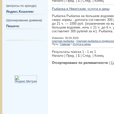
Начало | Пред. |
1
| След. | Конец
(вопросы по аренде)
Рыбалка в Никитском: услуги и цены
Яндекс.Кошелек:
Рыбалка Рыбалка на большом водоеме, п
сверх нормы - доплата составляет 300 р
(бронирование домиков)
до 21 ч. — 1000 руб. (ограничение на в
Пишите:
большом водоеме, ночь с 21 ч. до 6 ч. 
составляет 300 рублей за кг). Рыбалка..
Изменен: 30.04.2020
платная рыбалка
,
платная рыбалка в подмоск
Путь:
Главная
/
Услуги и цены
Результаты поиска 1 - 1 из 1
Начало | Пред. |
1
| След. | Конец
Отсортировано по релевантности
|
С