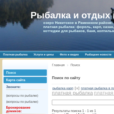
Рыбалка и отдых
озеро Никитское в Раменском районе:
платная рыбалка: форель, карп, сазан,
коттеджи для рыбаков, баня, коптиль
Платная рыбалка
Услуги и цены
Фото и видео
Рыбацкие новости
Главная
Поиск
Поиск
Поиск по сайту
Карта сайта
Звоните:
рыбалка карп
[
]
платная рыбалка в п
x
платная рыбалка
платная
(вопросы по рыбалке)
(вопросы по рыбалке)
Бронирование
Результаты поиска 1 - 1 из 1
домиков: