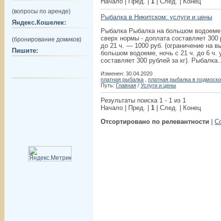
Начало | Пред. |
1
| След. | Конец
(вопросы по аренде)
Рыбалка в Никитском: услуги и цены
Яндекс.Кошелек:
Рыбалка Рыбалка на большом водоеме, п
сверх нормы - доплата составляет 300 р
(бронирование домиков)
до 21 ч. — 1000 руб. (ограничение на в
Пишите:
большом водоеме, ночь с 21 ч. до 6 ч. 
составляет 300 рублей за кг). Рыбалка..
Изменен: 30.04.2020
платная рыбалка
,
платная рыбалка в подмоск
Путь:
Главная
/
Услуги и цены
Результаты поиска 1 - 1 из 1
Начало | Пред. |
1
| След. | Конец
Отсортировано по релевантности
|
С