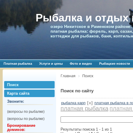
Рыбалка и отдых
озеро Никитское в Раменском районе:
платная рыбалка: форель, карп, сазан,
коттеджи для рыбаков, баня, коптиль
Платная рыбалка
Услуги и цены
Фото и видео
Рыбацкие новости
Главная
Поиск
Поиск
Поиск по сайту
Карта сайта
Звоните:
рыбалка карп
[
]
платная рыбалка в п
x
платная рыбалка
платная
(вопросы по рыбалке)
(вопросы по рыбалке)
Бронирование
Результаты поиска 1 - 1 из 1
домиков: