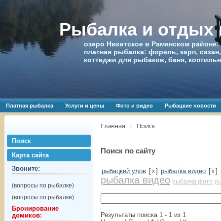
Рыбалка и отдых
озеро Никитское в Раменском районе:
платная рыбалка: форель, карп, сазан,
коттеджи для рыбаков, баня, коптиль
Платная рыбалка
Услуги и цены
Фото и видео
Рыбацкие новости
Главная
Поиск
Поиск
Поиск по сайту
Карта сайта
Звоните:
рыбацкий улов
[
]
рыбалка видео
[
]
x
x
рыбалка видео
рыбалка фото
р
(вопросы по рыбалке)
(вопросы по рыбалке)
Бронирование
Результаты поиска 1 - 1 из 1
домиков: